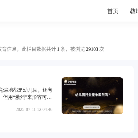
首页
教
教育信息，此栏目数据共计
1
条，被浏览
29103
次
竟遍地都是幼儿园，还有
但用“激烈”来形容可能
”。
2025-07-11 12:04:46