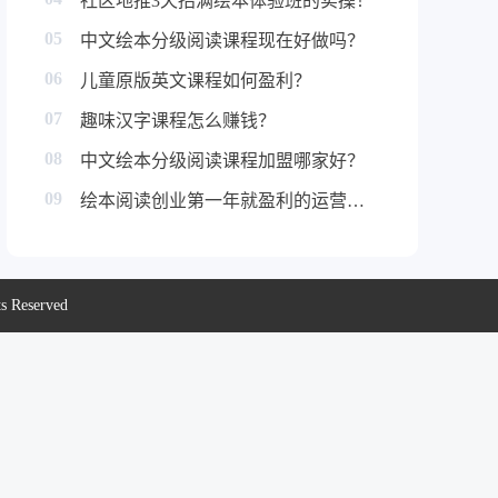
社区地推3天招满绘本体验班的实操！
05
中文绘本分级阅读课程现在好做吗？
06
儿童原版英文课程如何盈利？
07
趣味汉字课程怎么赚钱？
08
中文绘本分级阅读课程加盟哪家好？
09
绘本阅读创业第一年就盈利的运营秘诀！
eserved