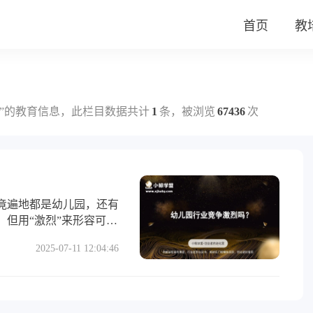
首页
教
”的教育信息，此栏目数据共计
1
条，被浏览
67436
次
竟遍地都是幼儿园，还有
但用“激烈”来形容可能
”。
2025-07-11 12:04:46