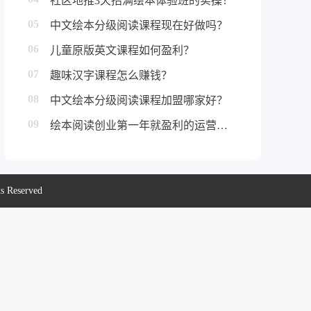
社区地推3天招满绘本体验班的实操！
05
中文绘本分级阅读课程现在好做吗？
06
儿童原版英文课程如何盈利？
07
趣味汉字课程怎么赚钱？
08
中文绘本分级阅读课程加盟哪家好？
09
绘本阅读创业第一年就盈利的运营秘诀！
eserved