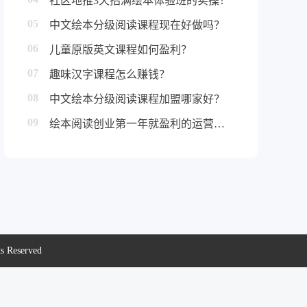
社区地推3天招满绘本体验班的实操！
05
中文绘本分级阅读课程现在好做吗？
06
儿童原版英文课程如何盈利？
07
趣味汉字课程怎么赚钱？
08
中文绘本分级阅读课程加盟哪家好？
09
绘本阅读创业第一年就盈利的运营秘诀！
eserved