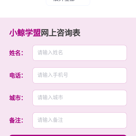
缩短。新手记得，别贪快，先求稳！
2.托育中心投资风险大吗？如何快速回本？
投资总有风险，托育中心也是。回本慢的原因可能
小鲸学盟
网上咨询表
是招生不足或成本超支。快速回本的小技巧：通过
优惠活动吸引首批客户，免费体验周；控制成本，
共享资源；加强家长沟通，提升转介绍率。平均回
姓名：
本周期1-3年，只要用心运营，风险可控，回报还
是可观的！
电话：
3.小型托育中心回本更快？优缺点分析！
小型托育中心投入少，可能10-20万就行，回本自
城市：
然快，有的1年内就能实现。优点：灵活、成本
低、容易管理；缺点：规模小，利润上限低。如果
你资金有限，可以先从小的做起，积累口碑再扩
备注：
大。回本快不代表赚大钱，但能降低风险，适合新
手尝试！