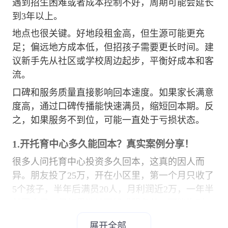
遇到招生困难或者成本控制不好，周期可能会延长
到3年以上。
地点也很关键。好地段租金高，但生源可能更充
足；偏远地方成本低，但招孩子需要更长时间。建
议新手先从社区或学校周边起步，平衡好成本和客
流。
口碑和服务质量直接影响回本速度。如果家长满意
度高，通过口碑传播能快速满员，缩短回本期。反
之，如果服务不到位，可能一直处于亏损状态。
1.开托育中心多久能回本？真实案例分享！
很多人问托育中心投资多久回本，这真的因人而
异。朋友投了25万，开在小区里，第一个月只收了
5个孩子，半年后满员20人，月利润近2万，一年半
就回本了。但如果选址不好或服务差，可能拖到3
年。关键点：选对地方、做好服务，回本周期就能
展开全部