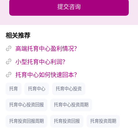
提交咨询
4.影响托育中心回本周期的因素有哪些？
回本周期不是固定的，受多种因素影响：选址决定
客流，好地方回本快；服务质量影响口碑，好评能
相关推荐
加速满员；成本控制是关键，避免浪费。还有政策
因素，合规要求可能增加初期投入。综合来看，做
高端托育中心盈利情况？
好规划，平均1-3年回本，多调研再行动哦！
小型托育中心利润？
5.托育中心投资回报率怎么算？简单公式教你！
托育中心如何快速回本？
算回报率不难：用年净利润除以总投资额，再乘以
托育
托育中心
托育中心投资
100%。投30万，年赚10万，回报率约33.3%。回本
周期则是投资额除以年净利润，这里约3年。这只
托育中心投资回报
托育中心投资周期
是估算，实际会有波动。建议新手用这个公式初步
评估，结合市场情况做决定，别盲目跟风！
托育投资回报周期
托育投资回报
托育投资周期