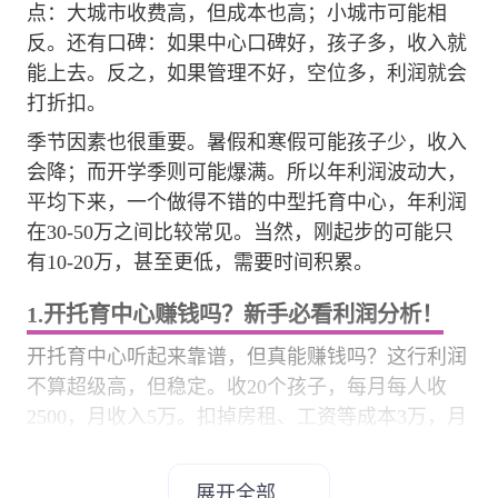
点：大城市收费高，但成本也高；小城市可能相
反。还有口碑：如果中心口碑好，孩子多，收入就
能上去。反之，如果管理不好，空位多，利润就会
打折扣。
季节因素也很重要。暑假和寒假可能孩子少，收入
会降；而开学季则可能爆满。所以年利润波动大，
平均下来，一个做得不错的中型托育中心，年利润
在30-50万之间比较常见。当然，刚起步的可能只
有10-20万，甚至更低，需要时间积累。
1.开托育中心赚钱吗？新手必看利润分析！
开托育中心听起来靠谱，但真能赚钱吗？这行利润
不算超级高，但稳定。收20个孩子，每月每人收
2500，月收入5万。扣掉房租、工资等成本3万，月
赚2万，一年24万左右。新手要注意：开头可能不
赚钱，得靠口碑慢慢来。选址和服务是关键，别贪
展开全部