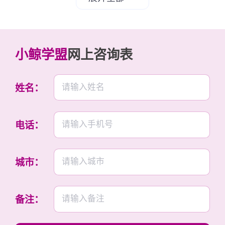
快，稳扎稳打才能长期盈利。赚钱有机会，但得付
出努力和时间！
2.托育中心运营成本揭秘！小白避坑指南！
小鲸学盟
网上咨询表
想知道托育中心花多少钱吗？成本主要包括房租、
人工和物料。房租月均1万，员工工资2万（3个老
姓名：
师），再加上水电、玩具等5000，总月成本3.5万
左右。如果收入不足，就容易亏。建议新手从低成
本起步，比如共享空间或家庭式托育，减少风险。
电话：
控制成本是盈利的第一步，别盲目投资哦！
3.如何提升托育中心利润？实用小技巧分享！
城市：
利润不高怎么办？试试这些方法：多招孩子
through 优惠活动或推荐奖励；优化成本，比如找
便宜房源或节能；增加增值服务，如课外班。多收
备注：
5个孩子，月收入就能增1万+。慢慢来利润会逐渐