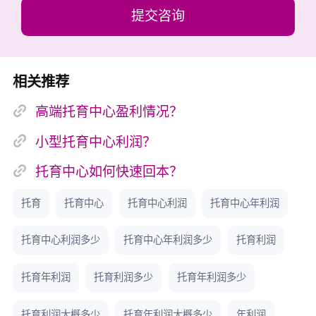
提升。关键是保持服务质量，口碑好了，自然不愁
提交咨询
客户！
4.托育中心投资回报率多少？真实数据告诉
你！
相关推荐
投资托育中心，回报率咋样？假设投20万开个小中
高端托育中心盈利情况？
心，年利润15万，那么回报率约75%，听起来不错
吧？但现实是，头一年可能只有10-20% due to 起步
小型托育中心利润？
成本。数据显示，平均回报率在30-50%之间，但风
托育中心如何快速回本？
险存在。建议先做市场调研，别光看数字，确保本
地需求大再行动。
托育
托育中心
托育中心利润
托育中心年利润
5.托育中心风险与利润平衡！新手必读！
托育中心利润多少
托育中心年利润多少
托育利润
利润高也有风险？比如孩子安全问题或政策变化，
可能导致亏损。平衡方法是：买保险、培训员工、
托育年利润
托育利润多少
托育年利润多少
遵守规定。利润方面，稳中求进，别追求暴利。年
利润20-40万是常见范围，但得有备份计划。风险
托育利润大概多少
托育年利润大概多少
年利润