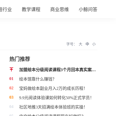
培行业
教学课程
商业思维
小鲸问答
字号：
大
中
小
热门推荐
加盟绘本分级阅读课程3个月回本真实案例！
01
绘本馆靠什么赚钱？
02
宝妈做绘本副业月入2万的成长历程！
03
9.9元阅读体验课如何转化50%正式学员！
04
社区地推3天招满绘本体验班的实操！
05