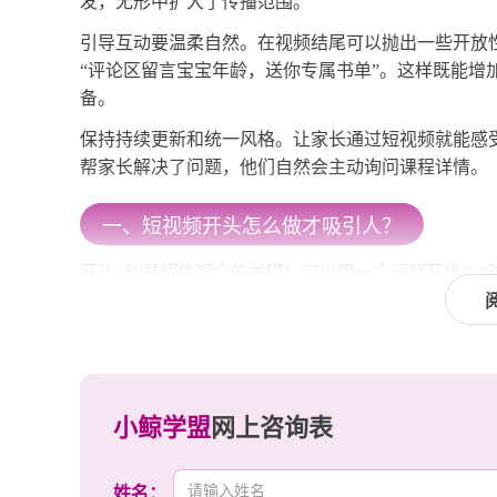
发，无形中扩大了传播范围。
引导互动要温柔自然。在视频结尾可以抛出一些开放性
“评论区留言宝宝年龄，送你专属书单”。这样既能增
备。
保持持续更新和统一风格。让家长通过短视频就能感
帮家长解决了问题，他们自然会主动询问课程详情。
一、短视频开头怎么做才吸引人？
开头3秒是留住观众的关键！可以用一个问题开场：“
地举着自制绘本手工作品；也可以用对比画面：从拒
即产生共鸣。避免平淡的介绍，要用动态画面和音效
二、什么样的短视频内容家长最爱看？
小鲸学盟
网上咨询表
家长最喜欢看“有用+有趣”的内容！实用类如分级阅
彩瞬间、亲子阅读游戏分享、绘本角色扮演等。内容
受欢迎，比如记录孩子自然的阅读反应，这样的内容
姓名：