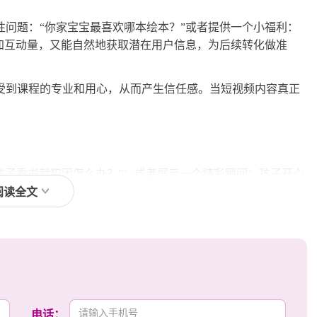
问题：“你家宝宝最喜欢哪本绘本？”或者提供一个小福利：
加互动量，又能自然地获取潜在用户信息，为后续转化做准
受到课程的专业和用心，从而产生信任感。当短视频内容真正
孩子看书就犯困怎么办？”；或者展示一个精彩瞬间：孩子开心
绝读书到主动阅读的转变。关键是要直击家长痛点，让他们立
阅读全文
制造冲击力，但切记要真实自然，不要过度夸张。
读指南、选书技巧、阅读习惯培养方法；趣味类如孩子上课的精
要短小精悍，一个视频讲清楚一个点最好。真实场景比摆拍更
既亲切又有说服力。
电话：