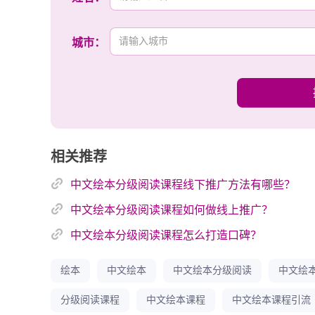
三、如何通过短视频展示课程特色？
城市：
用镜头说话比用文字描述更有效！可以拍摄课程中的
导等。通过展示真实的教学过程，让家长直观了解课
些画面最能打动人心。避免单纯说教，要用实际案例
四、短视频引流后的转化怎么做？
相关推荐
引流后要设计自然的转化路径！可以在主页设置课程
复，给予专业建议。制作系列视频内容，让感兴趣的
中文绘本分级阅读课程线下推广方法有哪些？
频内容建立起信任感，转化就会水到渠成。切记不要
中文绘本分级阅读课程如何做线上推广？
五、如何保持短视频更新的持续性？
中文绘本分级阅读课程怎么打造口碑？
制定内容日历很重要！可以按主题规划：周一阅读技
绘本
中文绘本
中文绘本分级阅读
中文绘
收集课堂精彩瞬间。内容制作要简化流程，保持统一
时是课堂实录。保持定期更新频率，让用户养成观看
分级阅读课程
中文绘本课程
中文绘本课程引流