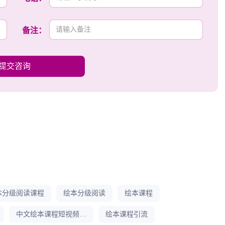
备注：
特色环节：互动式绘本讲解、创意延伸活动、个性化的阅读指
程的优势。特别注意要捕捉孩子投入的神情和开心的笑容，这
提交咨询
体现教学成果。
介绍链接，提供限时体验机会。对留言咨询的用户要及时回
家长可以持续关注。最重要的是保持内容质量，让家长通过视
急于求成，要提供价值优先。
巧、周三绘本推荐、周五学员展示等。建立素材库，平时注意
本分级阅读课程
绘本分级阅读
绘本课程
风格但形式可以多样：有时是真人出镜，有时是动画演示，有
习惯，这样才能持续吸引新用户。
中文绘本课程短视频引流
绘本课程引流